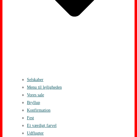
Selskaber
Menu til lejligheden
Vores sale
Bryllup
Konfirmation
Fest
Et værdigt farvel
Udflugter