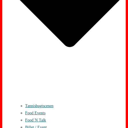
Tannisbugtscenen
Food Events
Food`N Talk
Billet / Event