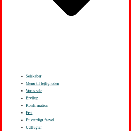
Selskaber
Menu til lejligheden
Vores sale
Bryllup
Konfirmation
Fest
Et værdigt farvel
Udflugter