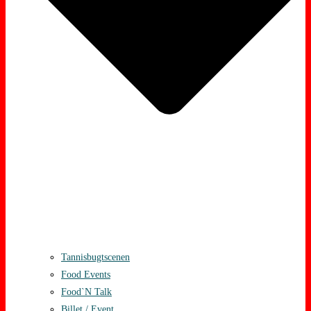
Tannisbugtscenen
Food Events
Food`N Talk
Billet / Event