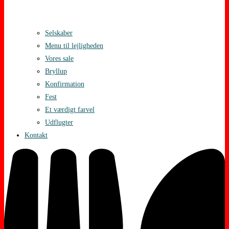
Selskaber
Menu til lejligheden
Vores sale
Bryllup
Konfirmation
Fest
Et værdigt farvel
Udflugter
Kontakt