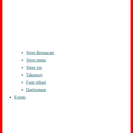
Vores Restaurant
Vores menu
Vores vin
Takeaway
Faste tilbud
Dagligstuen
Events