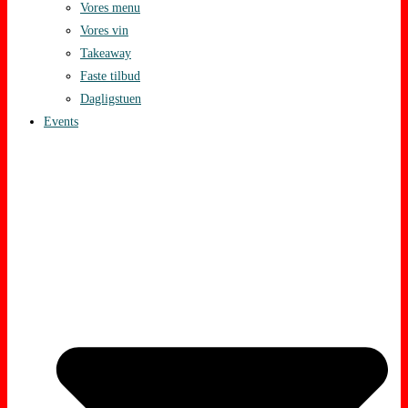
Vores menu
Vores vin
Takeaway
Faste tilbud
Dagligstuen
Events