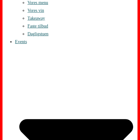
Vores menu
Vores vin
Takeaway
Faste tilbud
Dagligstuen
Events