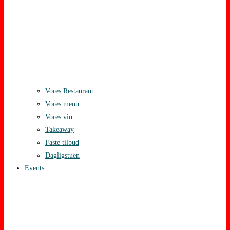
Vores Restaurant
Vores menu
Vores vin
Takeaway
Faste tilbud
Dagligstuen
Events