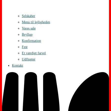
Selskaber
Menu til lejligheden
Vores sale
Bryllup
Konfirmation
Fest
Et værdigt farvel
Udflugter
Kontakt