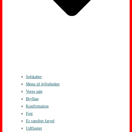
Selskaber
Menu til lejligheden
Vores sale
Bryllup
Konfirmation
Fest
Et værdigt farvel
Udflugter