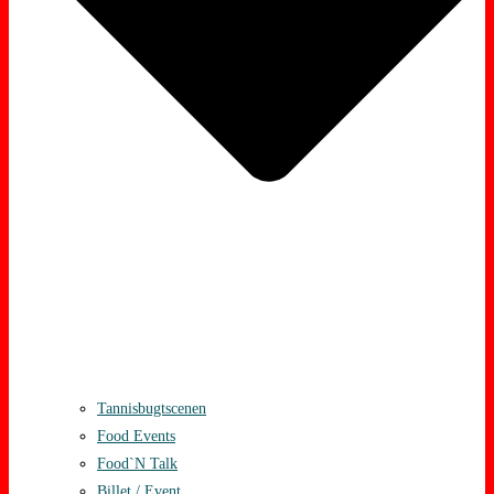
Tannisbugtscenen
Food Events
Food`N Talk
Billet / Event