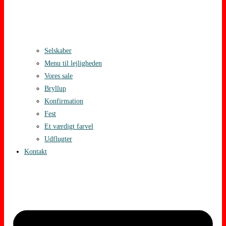
Selskaber
Menu til lejligheden
Vores sale
Bryllup
Konfirmation
Fest
Et værdigt farvel
Udflugter
Kontakt