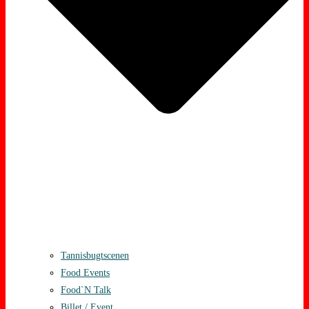
Tannisbugtscenen
Food Events
Food`N Talk
Billet / Event