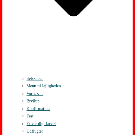
Selskaber
Menu til lejligheden
Vores sale
Bryllup
Konfirmation
Fest
Et værdigt farvel
Udflugter