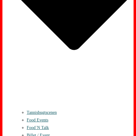
Tannisbugtscenen
Food Events
Food`N Talk
Billet / Event