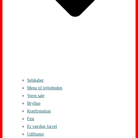
Selskaber
Menu til lejligheden
Vores sale
Bryllup
Konfirmation
Fest
Et værdigt farvel
Udflugter