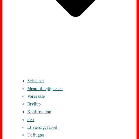
Selskaber
Menu til lejligheden
Vores sale
Bryllup
Konfirmation
Fest
Et værdigt farvel
Udflugter