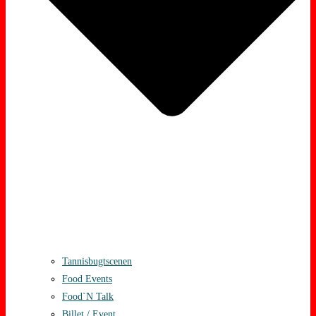
Tannisbugtscenen
Food Events
Food`N Talk
Billet / Event