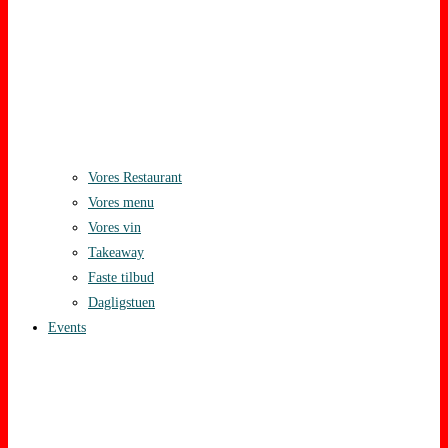
Vores Restaurant
Vores menu
Vores vin
Takeaway
Faste tilbud
Dagligstuen
Events