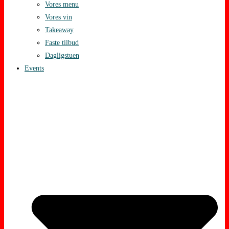
Vores menu
Vores vin
Takeaway
Faste tilbud
Dagligstuen
Events