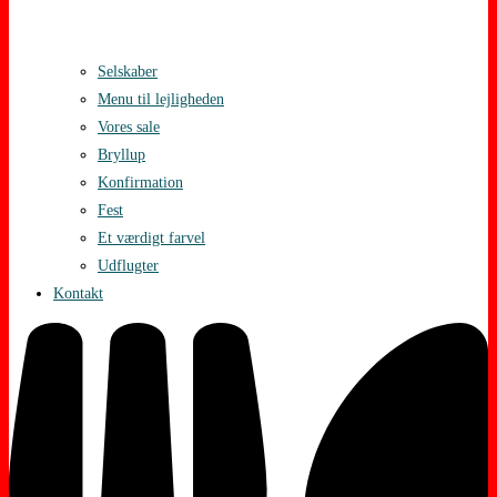
Selskaber
Menu til lejligheden
Vores sale
Bryllup
Konfirmation
Fest
Et værdigt farvel
Udflugter
Kontakt