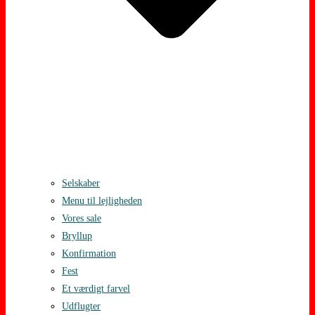
Selskaber
Menu til lejligheden
Vores sale
Bryllup
Konfirmation
Fest
Et værdigt farvel
Udflugter