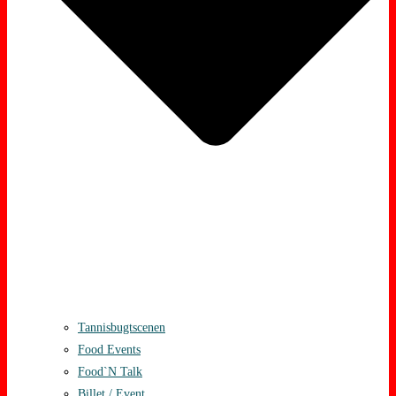
Tannisbugtscenen
Food Events
Food`N Talk
Billet / Event