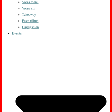
Vores menu
Vores vin
Takeaway
Faste tilbud
Dagligstuen
Events