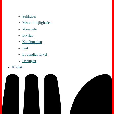
Selskaber
Menu til lejligheden
Vores sale
Bryllup
Konfirmation
Fest
Et værdigt farvel
Udflugter
Kontakt