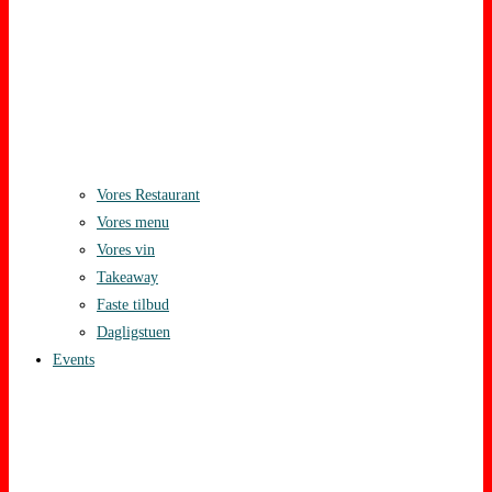
Vores Restaurant
Vores menu
Vores vin
Takeaway
Faste tilbud
Dagligstuen
Events